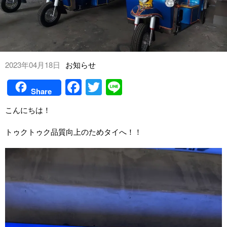
2023年04月18日
お知らせ
Face
Twitt
Line
Share
book
er
こんにちは！
トゥクトゥク品質向上のためタイへ！！