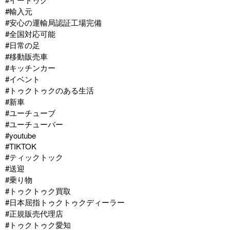
#輸入元
#安心の運輸局認証工場完備
#全国対応可能
#日常の足
#移動販売車
#キッチンカー
#イベント
#トゥクトゥクのある生活
#新車
#ユーチューブ
#ユーチューバー
#youtube
#TIKTOK
#ティックトック
#送迎
#乗り物
#トゥクトゥク買取
#日本屈指トゥクトゥクディーラー
#正規販売代理店
#トゥクトゥク愛知