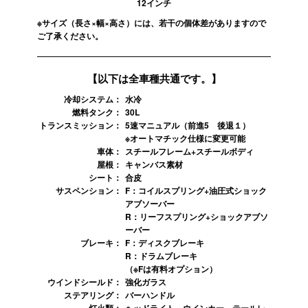
12インチ
※サイズ（長さ×幅×高さ）には、若干の個体差がありますので
ご了承ください。
【以下は全車種共通です。】
冷却システム
水冷
燃料タンク
30L
トランスミッション
5速マニュアル（前進5 後退１）
※オートマチック仕様に変更可能
車体
スチールフレーム+スチールボディ
屋根
キャンバス素材
シート
合皮
サスペンション
F：コイルスプリング+油圧式ショック
アブソーバー
R：リーフスプリング+ショックアブソ
ーバー
ブレーキ
F：ディスクブレーキ
R：ドラムブレーキ
（※Fは有料オプション）
ウインドシールド
強化ガラス
ステアリング
バーハンドル
灯火類
ヘッドライト、ウインカー、テールレ